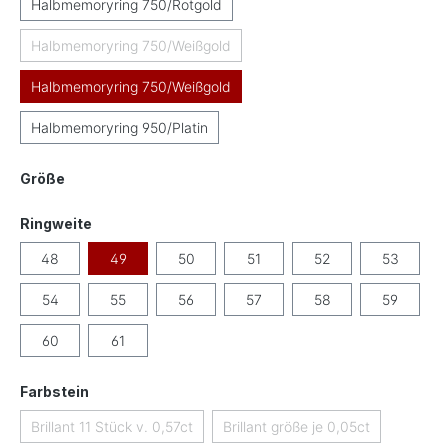
Halbmemoryring 750/Rotgold
Halbmemoryring 750/Weißgold
(Diese Option ist zurzeit nicht verfügbar.)
Halbmemoryring 750/Weißgold
Halbmemoryring 950/Platin
auswählen
Größe
auswählen
Ringweite
48
49
50
51
52
53
54
55
56
57
58
59
60
61
auswählen
Farbstein
Brillant 11 Stück v. 0,57ct
Brillant größe je 0,05ct
(Diese Option ist zurzeit nicht verfügbar.)
(Diese Option ist zurzeit ni