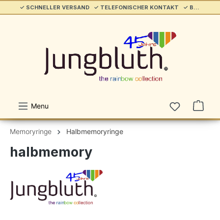
✓ SCHNELLER VERSAND ✓ TELEFONISCHER KONTAKT ✓ BELIEBT & ETABLIERT ✓ SERVICE/HILFE
alt springen
Menu
Memoryringe
Halbmemoryringe
halbmemory