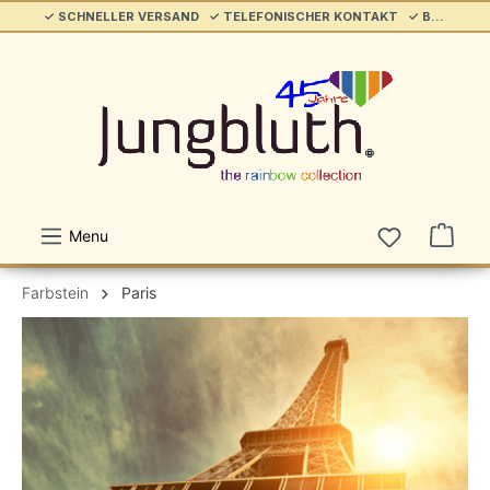
✓ SCHNELLER VERSAND ✓ TELEFONISCHER KONTAKT ✓ BELIEBT & ETABLIERT ✓ SERVICE/HILFE
alt springen
Menu
Farbstein
Paris