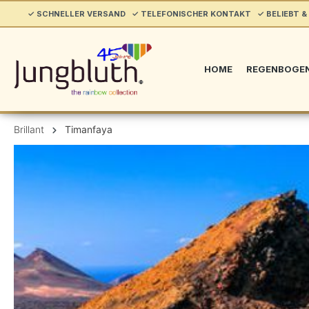
springen
✓ SCHNELLER VERSAND ✓ TELEFONISCHER KONTAKT ✓ BELIEBT & 
Zur Hauptnavigation springen
HOME
REGENBOGE
Brillant
Timanfaya