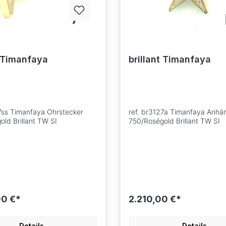
t Timanfaya
brillant Timanfaya
27ss Timanfaya Ohrstecker
ref. br3127a Timanfaya Anhä
ld Brillant TW SI
750/Roségold Brillant TW SI
00 €*
2.210,00 €*
Details
Details