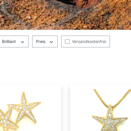
Filter hinzufügen: Versandkoste
Brilliant
Preis
Versandkostenfrei