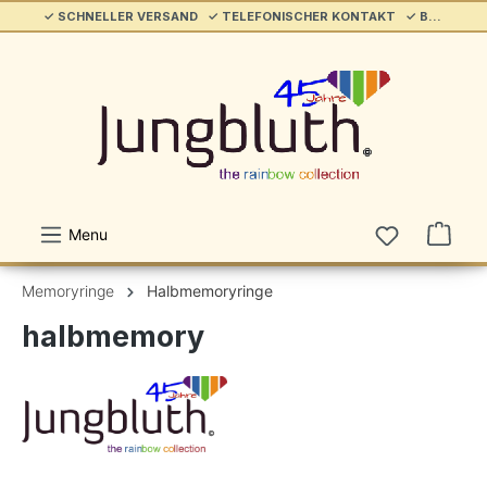
✓ SCHNELLER VERSAND ✓ TELEFONISCHER KONTAKT ✓ BELIEBT & ETABLIERT ✓ SERVICE/HILFE
alt springen
Menu
Memoryringe
Halbmemoryringe
halbmemory