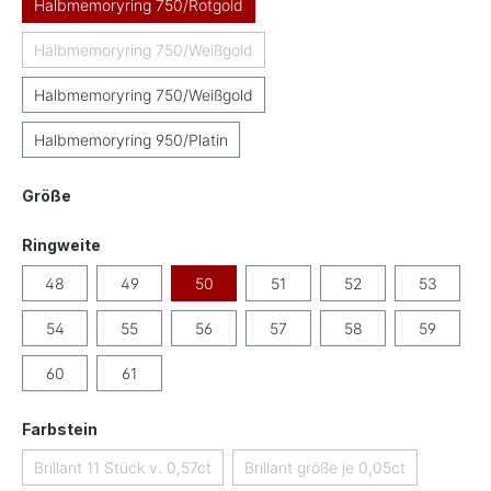
Halbmemoryring 750/Rotgold
Halbmemoryring 750/Weißgold
(Diese Option ist zurzeit nicht verfügbar.)
Halbmemoryring 750/Weißgold
Halbmemoryring 950/Platin
auswählen
Größe
auswählen
Ringweite
48
49
50
51
52
53
54
55
56
57
58
59
60
61
auswählen
Farbstein
Brillant 11 Stück v. 0,57ct
Brillant größe je 0,05ct
(Diese Option ist zurzeit nicht verfügbar.)
(Diese Option ist zurzeit ni