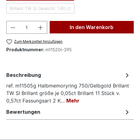
Brillant TW SI Gewicht: 1.80 ct
(Diese Option ist zurzeit nicht verfügbar.)
Produkt Anzahl: Gib den gewünschten Wer
In den Warenkorb
Zum Merkzettel hinzufügen
Produktnummer:
m11520r-395
Beschreibung
ref. m11505g Halbmemoryring 750/Gelbgold Brillant
TW SI Brillant größe je 0,05ct Brillant 11 Stück v.
0,57ct Fassungsart 2 K…
Mehr
Bewertungen