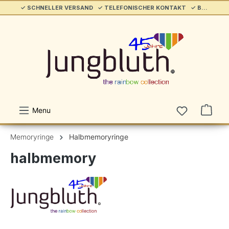
✓ SCHNELLER VERSAND ✓ TELEFONISCHER KONTAKT ✓ BELIEBT & ETABLIERT ✓ SERVICE/HILFE
alt springen
Menu
Memoryringe
Halbmemoryringe
halbmemory