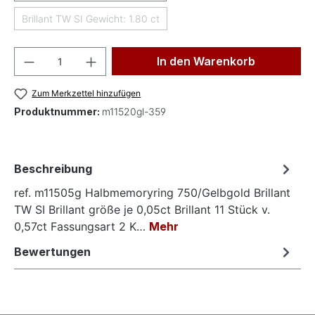
Brillant TW SI Gewicht: 1.80 ct
(Diese Option ist zurzeit nicht verfügbar.)
Produkt Anzahl: Gib den gewünschten Wer
In den Warenkorb
Zum Merkzettel hinzufügen
Produktnummer:
m11520gl-359
Beschreibung
ref. m11505g Halbmemoryring 750/Gelbgold Brillant
TW SI Brillant größe je 0,05ct Brillant 11 Stück v.
0,57ct Fassungsart 2 K…
Mehr
Bewertungen