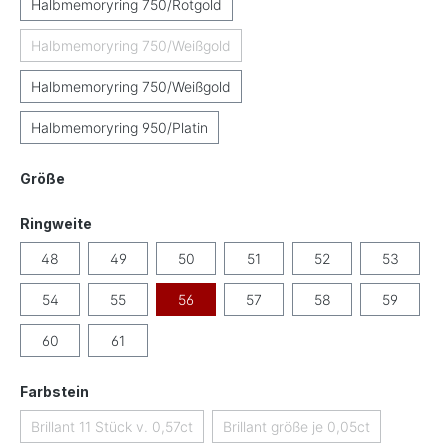
Halbmemoryring 750/Rotgold
Halbmemoryring 750/Weißgold
(Diese Option ist zurzeit nicht verfügbar.)
Halbmemoryring 750/Weißgold
Halbmemoryring 950/Platin
auswählen
Größe
auswählen
Ringweite
48
49
50
51
52
53
54
55
56
57
58
59
60
61
auswählen
Farbstein
Brillant 11 Stück v. 0,57ct
Brillant größe je 0,05ct
(Diese Option ist zurzeit nicht verfügbar.)
(Diese Option ist zurzeit ni