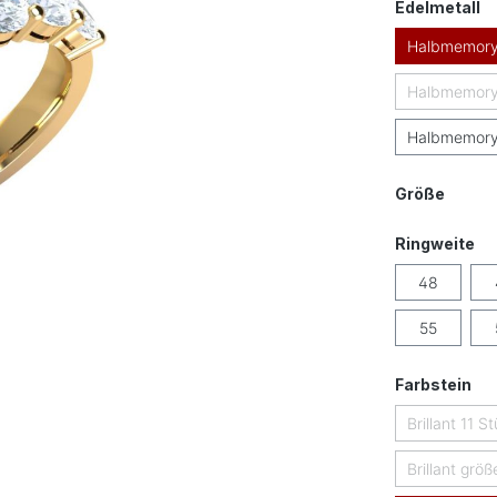
a
Edelmetall
Halbmemory
Halbmemory
Halbmemoryr
auswä
Größe
au
Ringweite
48
55
au
Farbstein
Brillant 11 S
Brillant größ
(