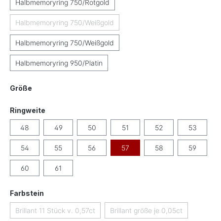
Halbmemoryring 750/Rotgold
Halbmemoryring 750/Weißgold
(Diese Option ist zurzeit nicht verfügbar.)
Halbmemoryring 750/Weißgold
Halbmemoryring 950/Platin
auswählen
Größe
auswählen
Ringweite
48
49
50
51
52
53
54
55
56
57
58
59
60
61
auswählen
Farbstein
Brillant 11 Stück v. 0,57ct
Brillant größe je 0,05ct
(Diese Option ist zurzeit nicht verfügbar.)
(Diese Option ist zurzeit ni