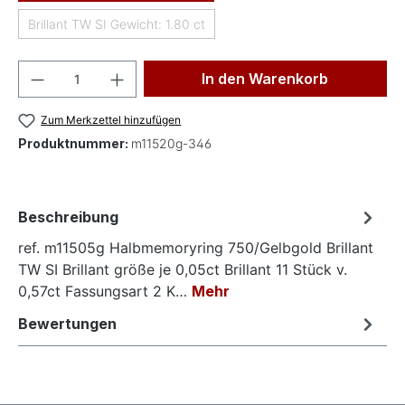
Brillant TW SI Gewicht: 1.80 ct
(Diese Option ist zurzeit nicht verfügbar.)
Produkt Anzahl: Gib den gewünschten Wer
In den Warenkorb
Zum Merkzettel hinzufügen
Produktnummer:
m11520g-346
Beschreibung
ref. m11505g Halbmemoryring 750/Gelbgold Brillant
TW SI Brillant größe je 0,05ct Brillant 11 Stück v.
0,57ct Fassungsart 2 K…
Mehr
Bewertungen