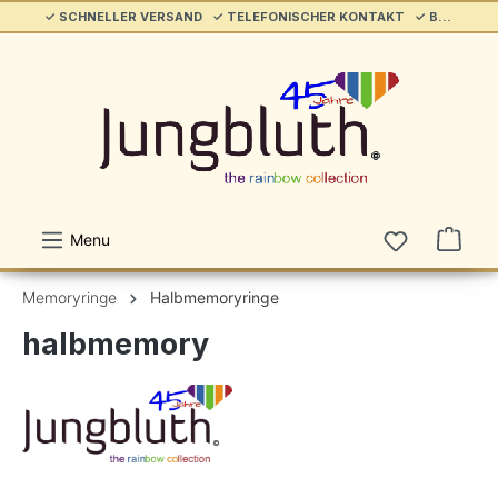
✓ SCHNELLER VERSAND ✓ TELEFONISCHER KONTAKT ✓ BELIEBT & ETABLIERT ✓ SERVICE/HILFE
alt springen
Menu
Memoryringe
Halbmemoryringe
halbmemory