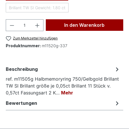
Brillant TW SI Gewicht: 1.80 ct
(Diese Option ist zurzeit nicht verfügbar.)
Produkt Anzahl: Gib den gewünschten Wer
In den Warenkorb
Zum Merkzettel hinzufügen
Produktnummer:
m11520g-337
Beschreibung
ref. m11505g Halbmemoryring 750/Gelbgold Brillant
TW SI Brillant größe je 0,05ct Brillant 11 Stück v.
0,57ct Fassungsart 2 K…
Mehr
Bewertungen