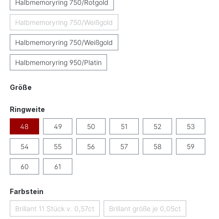
Halbmemoryring 750/Rotgold
Halbmemoryring 750/Weißgold
(Diese Option ist zurzeit nicht verfügbar.)
Halbmemoryring 750/Weißgold
Halbmemoryring 950/Platin
auswählen
Größe
auswählen
Ringweite
48
49
50
51
52
53
54
55
56
57
58
59
60
61
auswählen
Farbstein
Brillant 11 Stück v. 0,57ct
Brillant größe je 0,05ct
(Diese Option ist zurzeit nicht verfügbar.)
(Diese Option ist zurzeit ni