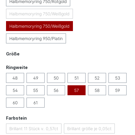
Halbmemoryring 750/Rotgold
Halbmemoryring 750/Weißgold
(Diese Option ist zurzeit nicht verfügbar.)
Halbmemoryring 750/Weißgold
Halbmemoryring 950/Platin
auswählen
Größe
auswählen
Ringweite
48
49
50
51
52
53
54
55
56
57
58
59
60
61
auswählen
Farbstein
Brillant 11 Stück v. 0,57ct
Brillant größe je 0,05ct
(Diese Option ist zurzeit nicht verfügbar.)
(Diese Option ist zurzeit ni