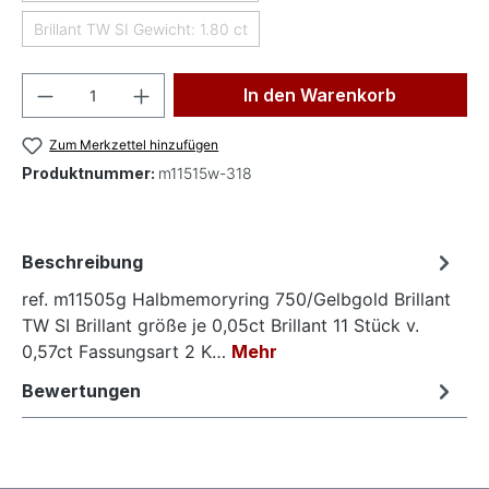
Brillant TW SI Gewicht: 1.80 ct
(Diese Option ist zurzeit nicht verfügbar.)
Produkt Anzahl: Gib den gewünschten Wer
In den Warenkorb
Zum Merkzettel hinzufügen
Produktnummer:
m11515w-318
Beschreibung
ref. m11505g Halbmemoryring 750/Gelbgold Brillant
TW SI Brillant größe je 0,05ct Brillant 11 Stück v.
0,57ct Fassungsart 2 K…
Mehr
Bewertungen