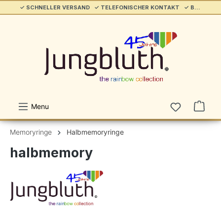
✓ SCHNELLER VERSAND ✓ TELEFONISCHER KONTAKT ✓ BELIEBT & ETABLIERT ✓ SERVICE/HILFE
alt springen
Menu
Memoryringe
Halbmemoryringe
halbmemory