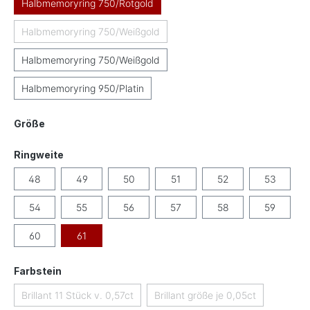
Halbmemoryring 750/Rotgold
Halbmemoryring 750/Weißgold
(Diese Option ist zurzeit nicht verfügbar.)
Halbmemoryring 750/Weißgold
Halbmemoryring 950/Platin
auswählen
Größe
auswählen
Ringweite
48
49
50
51
52
53
54
55
56
57
58
59
60
61
auswählen
Farbstein
Brillant 11 Stück v. 0,57ct
Brillant größe je 0,05ct
(Diese Option ist zurzeit nicht verfügbar.)
(Diese Option ist zurzeit ni