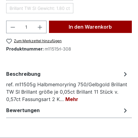
Brillant TW SI Gewicht: 1.80 ct
(Diese Option ist zurzeit nicht verfügbar.)
Produkt Anzahl: Gib den gewünschten Wer
In den Warenkorb
Zum Merkzettel hinzufügen
Produktnummer:
m11515rl-308
Beschreibung
ref. m11505g Halbmemoryring 750/Gelbgold Brillant
TW SI Brillant größe je 0,05ct Brillant 11 Stück v.
0,57ct Fassungsart 2 K…
Mehr
Bewertungen