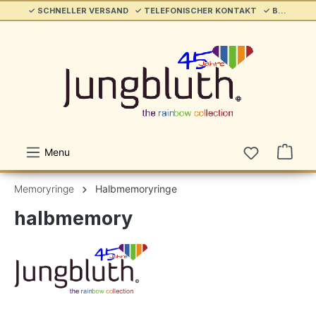
✓ SCHNELLER VERSAND ✓ TELEFONISCHER KONTAKT ✓ BELIEBT & ETABLIERT ✓ SERVICE/HILFE
alt springen
Menu
Memoryringe
Halbmemoryringe
halbmemory