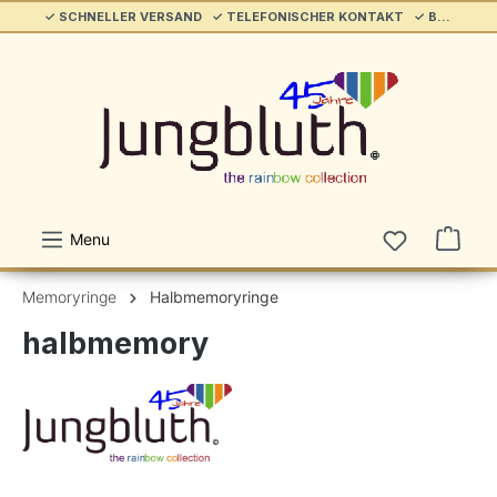
✓ SCHNELLER VERSAND ✓ TELEFONISCHER KONTAKT ✓ BELIEBT & ETABLIERT ✓ SERVICE/HILFE
alt springen
Menu
Memoryringe
Halbmemoryringe
halbmemory