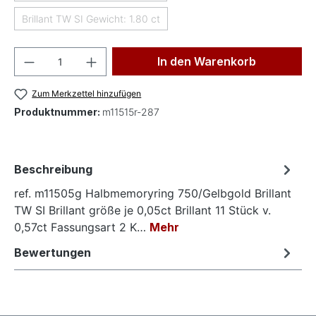
Brillant TW SI Gewicht: 1.80 ct
(Diese Option ist zurzeit nicht verfügbar.)
Produkt Anzahl: Gib den gewünschten Wer
In den Warenkorb
Zum Merkzettel hinzufügen
Produktnummer:
m11515r-287
Beschreibung
ref. m11505g Halbmemoryring 750/Gelbgold Brillant
TW SI Brillant größe je 0,05ct Brillant 11 Stück v.
0,57ct Fassungsart 2 K…
Mehr
Bewertungen