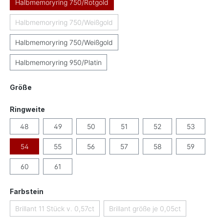
Halbmemoryring 750/Rotgold
Halbmemoryring 750/Weißgold
(Diese Option ist zurzeit nicht verfügbar.)
Halbmemoryring 750/Weißgold
Halbmemoryring 950/Platin
auswählen
Größe
auswählen
Ringweite
48
49
50
51
52
53
54
55
56
57
58
59
60
61
auswählen
Farbstein
Brillant 11 Stück v. 0,57ct
Brillant größe je 0,05ct
(Diese Option ist zurzeit nicht verfügbar.)
(Diese Option ist zurzeit ni