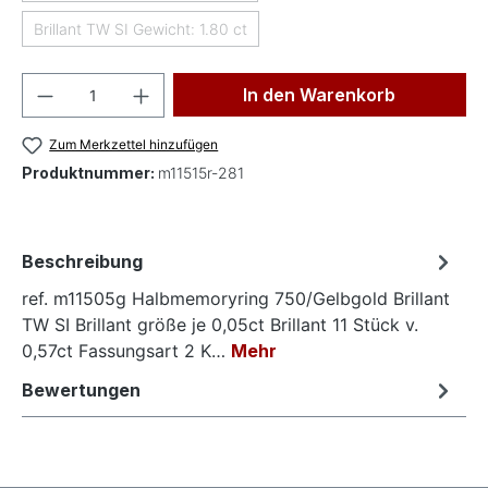
Brillant TW SI Gewicht: 1.80 ct
(Diese Option ist zurzeit nicht verfügbar.)
Produkt Anzahl: Gib den gewünschten Wer
In den Warenkorb
Zum Merkzettel hinzufügen
Produktnummer:
m11515r-281
Beschreibung
ref. m11505g Halbmemoryring 750/Gelbgold Brillant
TW SI Brillant größe je 0,05ct Brillant 11 Stück v.
0,57ct Fassungsart 2 K…
Mehr
Bewertungen