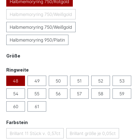
Halbmemoryring 750/Rotgold
Halbmemoryring 750/Weißgold
(Diese Option ist zurzeit nicht verfügbar.)
Halbmemoryring 750/Weißgold
Halbmemoryring 950/Platin
auswählen
Größe
auswählen
Ringweite
48
49
50
51
52
53
54
55
56
57
58
59
60
61
auswählen
Farbstein
Brillant 11 Stück v. 0,57ct
Brillant größe je 0,05ct
(Diese Option ist zurzeit nicht verfügbar.)
(Diese Option ist zurzeit ni