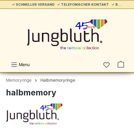
✓ SCHNELLER VERSAND ✓ TELEFONISCHER KONTAKT ✓ BELIEBT & ETABLIERT ✓ SERVICE/HILFE
alt springen
Menu
Memoryringe
Halbmemoryringe
halbmemory