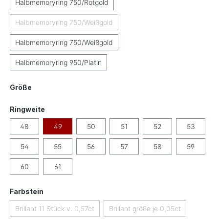
Halbmemoryring 750/Rotgold
Halbmemoryring 750/Weißgold
(Diese Option ist zurzeit nicht verfügbar.)
Halbmemoryring 750/Weißgold
Halbmemoryring 950/Platin
auswählen
Größe
auswählen
Ringweite
48
49
50
51
52
53
54
55
56
57
58
59
60
61
auswählen
Farbstein
Brillant 11 Stück v. 0,57ct
Brillant größe je 0,05ct
(Diese Option ist zurzeit nicht verfügbar.)
(Diese Option ist zurzeit ni