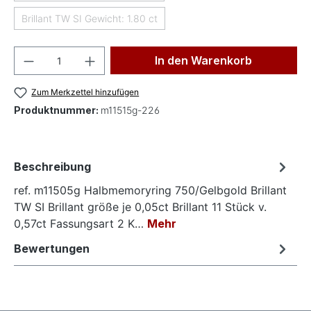
Brillant TW SI Gewicht: 1.80 ct
(Diese Option ist zurzeit nicht verfügbar.)
Produkt Anzahl: Gib den gewünschten Wer
In den Warenkorb
Zum Merkzettel hinzufügen
Produktnummer:
m11515g-226
Beschreibung
ref. m11505g Halbmemoryring 750/Gelbgold Brillant
TW SI Brillant größe je 0,05ct Brillant 11 Stück v.
0,57ct Fassungsart 2 K…
Mehr
Bewertungen