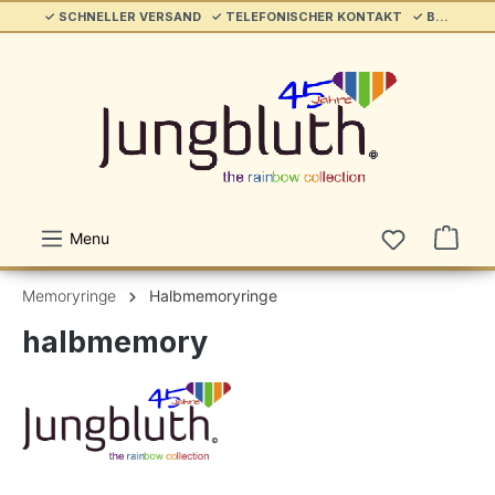
✓ SCHNELLER VERSAND ✓ TELEFONISCHER KONTAKT ✓ BELIEBT & ETABLIERT ✓ SERVICE/HILFE
alt springen
Menu
Memoryringe
Halbmemoryringe
halbmemory