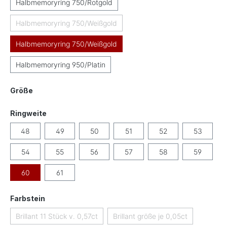
Halbmemoryring 750/Rotgold
Halbmemoryring 750/Weißgold
(Diese Option ist zurzeit nicht verfügbar.)
Halbmemoryring 750/Weißgold
Halbmemoryring 950/Platin
auswählen
Größe
auswählen
Ringweite
48
49
50
51
52
53
54
55
56
57
58
59
60
61
auswählen
Farbstein
Brillant 11 Stück v. 0,57ct
Brillant größe je 0,05ct
(Diese Option ist zurzeit nicht verfügbar.)
(Diese Option ist zurzeit ni