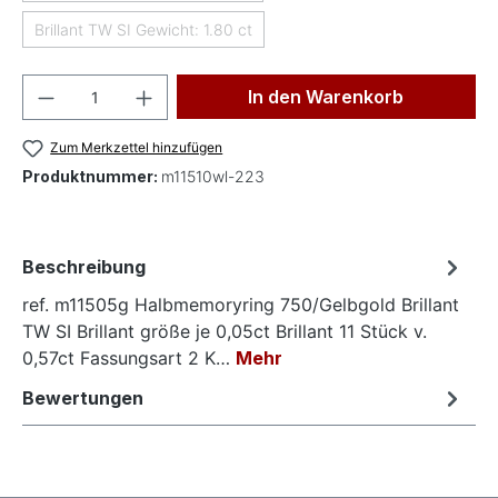
Brillant TW SI Gewicht: 1.80 ct
(Diese Option ist zurzeit nicht verfügbar.)
Produkt Anzahl: Gib den gewünschten Wer
In den Warenkorb
Zum Merkzettel hinzufügen
Produktnummer:
m11510wl-223
Beschreibung
ref. m11505g Halbmemoryring 750/Gelbgold Brillant
TW SI Brillant größe je 0,05ct Brillant 11 Stück v.
0,57ct Fassungsart 2 K…
Mehr
Bewertungen