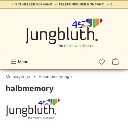
✓ SCHNELLER VERSAND ✓ TELEFONISCHER KONTAKT ✓ BELIEBT & ETABLIERT ✓ SERVICE/HILFE
alt springen
Menu
Memoryringe
Halbmemoryringe
halbmemory