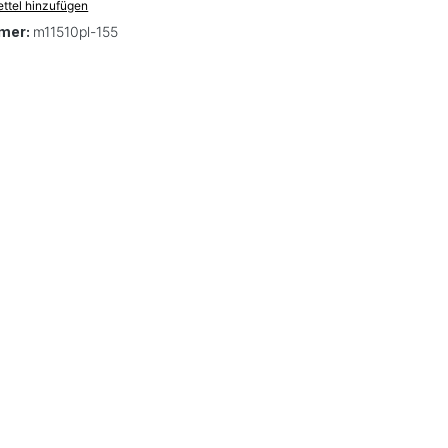
ttel hinzufügen
mer:
m11510pl-155