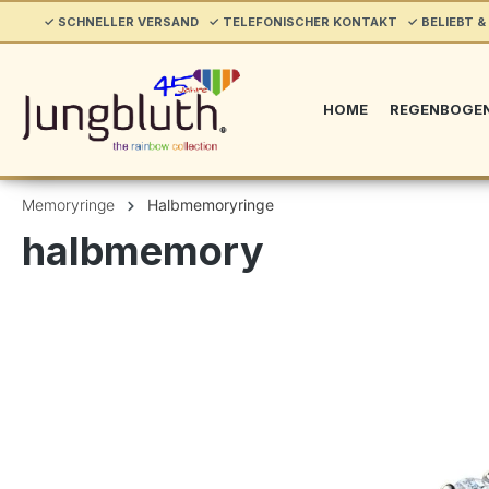
springen
✓ SCHNELLER VERSAND ✓ TELEFONISCHER KONTAKT ✓ BELIEBT & 
Zur Hauptnavigation springen
HOME
REGENBOGE
Memoryringe
Halbmemoryringe
halbmemory
Bildergalerie überspringen