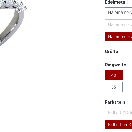
a
Edelmetall
Halbmemory
Halbmemory
Halbmemoryr
auswä
Größe
au
Ringweite
48
55
au
Farbstein
Brillant 11 S
Brillant größ