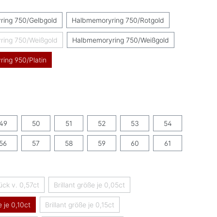
uswählen
ring 750/Gelbgold
Halbmemoryring 750/Rotgold
ring 750/Weißgold
Halbmemoryring 750/Weißgold
(Diese Option ist zurzeit nicht verfügbar.)
ing 950/Platin
hlen
swählen
49
50
51
52
53
54
56
57
58
59
60
61
swählen
tück v. 0,57ct
Brillant größe je 0,05ct
(Diese Option ist zurzeit nicht verfügbar.)
(Diese Option ist zurzeit nicht verfügbar.)
e je 0,10ct
Brillant größe je 0,15ct
(Diese Option ist zurzeit nicht verfügbar.)