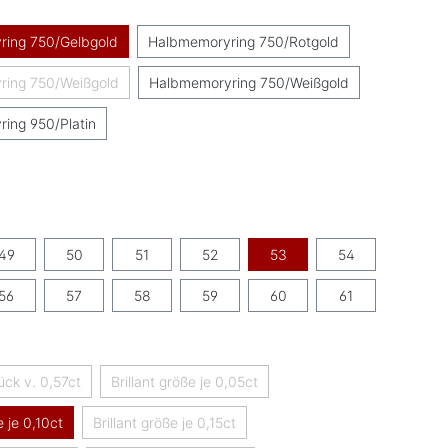
uswählen
ring 750/Gelbgold
Halbmemoryring 750/Rotgold
ring 750/Weißgold
Halbmemoryring 750/Weißgold
(Diese Option ist zurzeit nicht verfügbar.)
ing 950/Platin
hlen
swählen
49
50
51
52
53
54
56
57
58
59
60
61
swählen
tück v. 0,57ct
Brillant größe je 0,05ct
(Diese Option ist zurzeit nicht verfügbar.)
(Diese Option ist zurzeit nicht verfügbar.)
e je 0,10ct
Brillant größe je 0,15ct
(Diese Option ist zurzeit nicht verfügbar.)