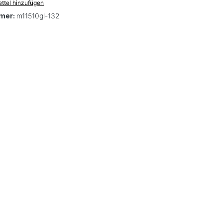
ttel hinzufügen
mer:
m11510gl-132