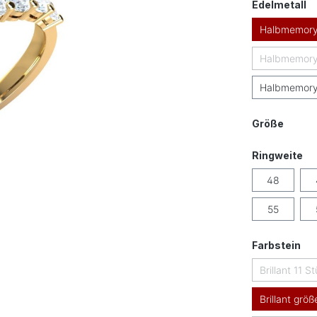
a
Edelmetall
Halbmemory
Halbmemory
Halbmemoryr
auswä
Größe
au
Ringweite
48
55
au
Farbstein
Brillant 11 S
Brillant größ