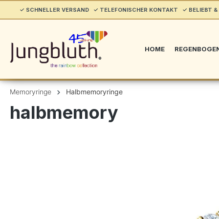
springen
✓ SCHNELLER VERSAND ✓ TELEFONISCHER KONTAKT ✓ BELIEBT & 
Zur Hauptnavigation springen
HOME
REGENBOGE
Memoryringe
Halbmemoryringe
halbmemory
Bildergalerie überspringen