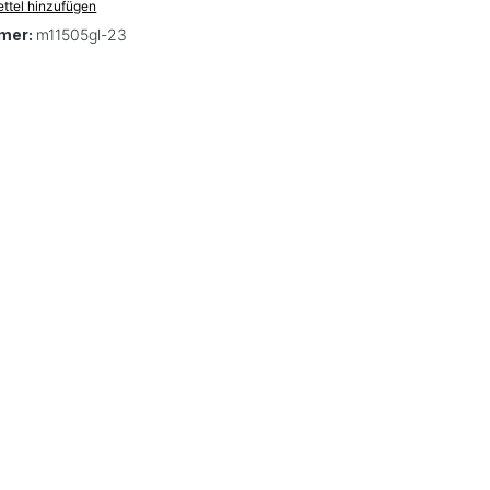
ttel hinzufügen
mer:
m11505gl-23