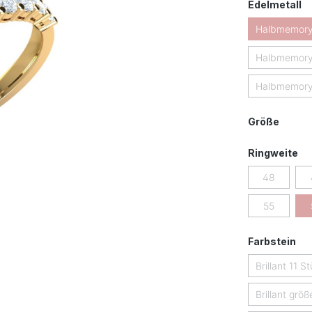
a
Edelmetall
Halbmemory
Halbmemory
Halbmemoryr
auswä
Größe
au
Ringweite
48
(Diese Opti
55
(Diese Opti
au
Farbstein
Brillant 11 S
Brillant größ
(