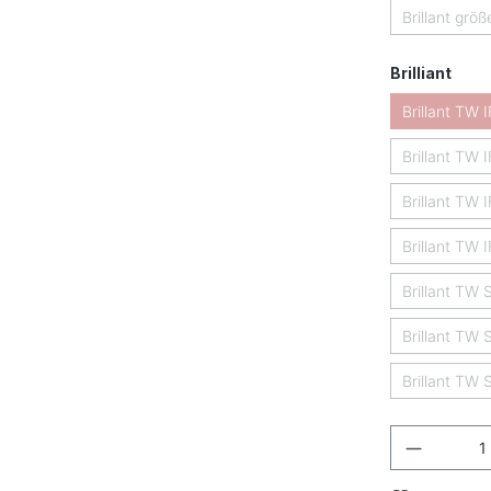
Brillant größ
(
ausw
Brilliant
Brillant TW 
Brillant TW 
Brillant TW 
Brillant TW 
Brillant TW 
Brillant TW 
Brillant TW 
Produkt