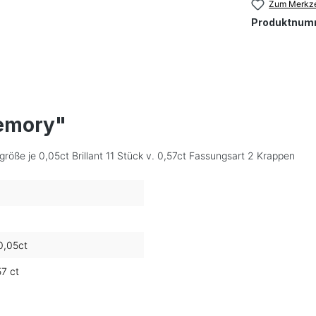
Zum Merkze
Produktnum
emory"
größe je 0,05ct Brillant 11 Stück v. 0,57ct Fassungsart 2 Krappen
 0,05ct
57 ct