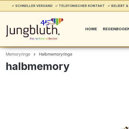
springen
✓ SCHNELLER VERSAND ✓ TELEFONISCHER KONTAKT ✓ BELIEBT & 
Zur Hauptnavigation springen
HOME
REGENBOGE
Memoryringe
Halbmemoryringe
halbmemory
Bildergalerie überspringen