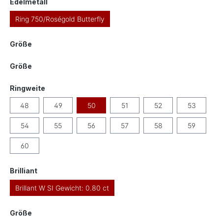
auswählen
Edelmetall
Ring 750/Roségold Butterfly
auswählen
Größe
auswählen
Größe
auswählen
Ringweite
48
49
50
51
52
53
54
55
56
57
58
59
60
auswählen
Brilliant
Brillant W SI Gewicht: 0.80 ct
auswählen
Größe