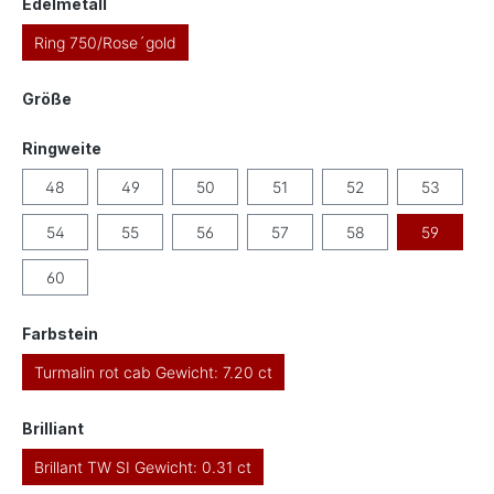
auswählen
Edelmetall
Ring 750/Rose´gold
auswählen
Größe
auswählen
Ringweite
48
49
50
51
52
53
54
55
56
57
58
59
60
auswählen
Farbstein
Turmalin rot cab Gewicht: 7.20 ct
auswählen
Brilliant
Brillant TW SI Gewicht: 0.31 ct