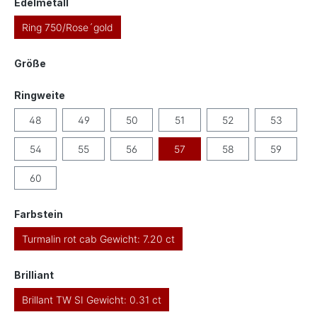
auswählen
Edelmetall
Ring 750/Rose´gold
auswählen
Größe
auswählen
Ringweite
48
49
50
51
52
53
54
55
56
57
58
59
60
auswählen
Farbstein
Turmalin rot cab Gewicht: 7.20 ct
auswählen
Brilliant
Brillant TW SI Gewicht: 0.31 ct