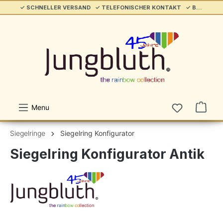
✓ SCHNELLER VERSAND ✓ TELEFONISCHER KONTAKT ✓ BELIEBT & ETABLIERT ✓ SERVICE/HILFE
alt springen
Menu
Siegelringe
Siegelring Konfigurator
Siegelring Konfigurator Antik