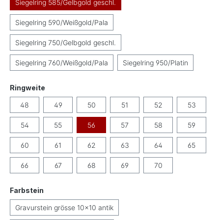
Siegelring 585/Gelbgold geschl.
Siegelring 590/Weißgold/Pala
Siegelring 750/Gelbgold geschl.
Siegelring 760/Weißgold/Pala
Siegelring 950/Platin
auswählen
Ringweite
48
49
50
51
52
53
54
55
56
57
58
59
60
61
62
63
64
65
66
67
68
69
70
auswählen
Farbstein
Gravurstein grösse 10x10 antik