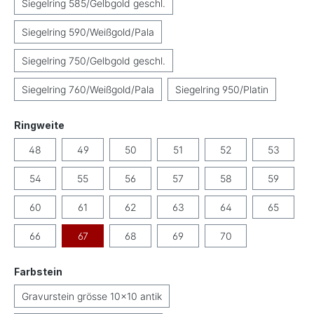
Siegelring 585/Gelbgold geschl.
Siegelring 590/Weißgold/Pala
Siegelring 750/Gelbgold geschl.
Siegelring 760/Weißgold/Pala
Siegelring 950/Platin
auswählen
Ringweite
48
49
50
51
52
53
54
55
56
57
58
59
60
61
62
63
64
65
66
67
68
69
70
auswählen
Farbstein
Gravurstein grösse 10x10 antik