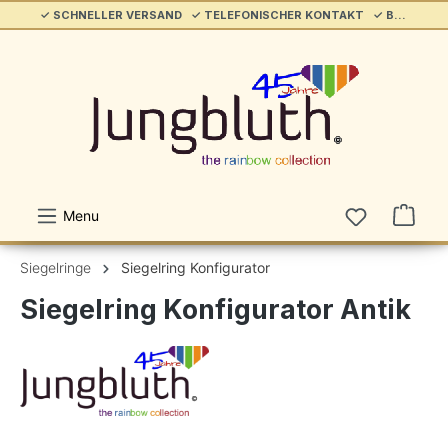
✓ SCHNELLER VERSAND ✓ TELEFONISCHER KONTAKT ✓ BELIEBT & ETABLIERT ✓ SERVICE/HILFE
alt springen
Menu
Siegelringe
Siegelring Konfigurator
Siegelring Konfigurator Antik