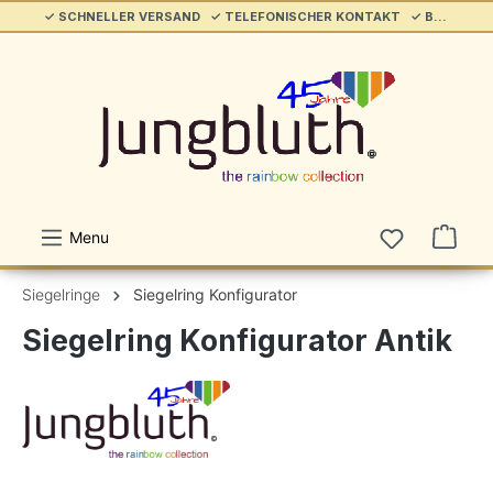
✓ SCHNELLER VERSAND ✓ TELEFONISCHER KONTAKT ✓ BELIEBT & ETABLIERT ✓ SERVICE/HILFE
alt springen
Menu
Siegelringe
Siegelring Konfigurator
Siegelring Konfigurator Antik