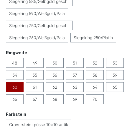
Siegelring 585/Gelbgold geschl.
Siegelring 590/Weißgold/Pala
Siegelring 750/Gelbgold geschl.
Siegelring 760/Weißgold/Pala
Siegelring 950/Platin
auswählen
Ringweite
48
49
50
51
52
53
54
55
56
57
58
59
60
61
62
63
64
65
66
67
68
69
70
auswählen
Farbstein
Gravurstein grösse 10x10 antik