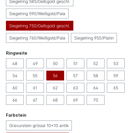
Siegelring 585/Gelbgold geschl.
Siegelring 590/Weißgold/Pala
Siegelring 750/Gelbgold geschl.
Siegelring 760/Weißgold/Pala
Siegelring 950/Platin
auswählen
Ringweite
48
49
50
51
52
53
54
55
56
57
58
59
60
61
62
63
64
65
66
67
68
69
70
auswählen
Farbstein
Gravurstein grösse 10x10 antik