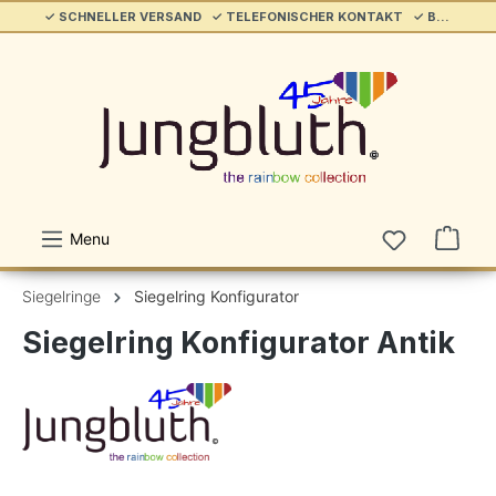
✓ SCHNELLER VERSAND ✓ TELEFONISCHER KONTAKT ✓ BELIEBT & ETABLIERT ✓ SERVICE/HILFE
alt springen
Menu
Siegelringe
Siegelring Konfigurator
Siegelring Konfigurator Antik