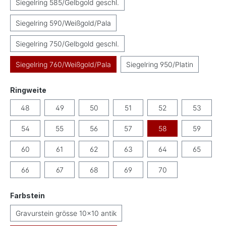
Siegelring 585/Gelbgold geschl.
Siegelring 590/Weißgold/Pala
Siegelring 750/Gelbgold geschl.
Siegelring 760/Weißgold/Pala
Siegelring 950/Platin
auswählen
Ringweite
48
49
50
51
52
53
54
55
56
57
58
59
60
61
62
63
64
65
66
67
68
69
70
auswählen
Farbstein
Gravurstein grösse 10x10 antik