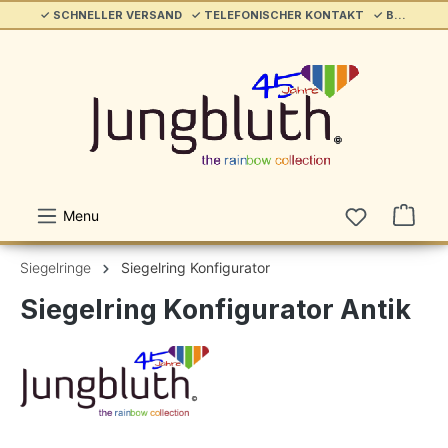
✓ SCHNELLER VERSAND ✓ TELEFONISCHER KONTAKT ✓ BELIEBT & ETABLIERT ✓ SERVICE/HILFE
alt springen
Menu
Siegelringe
Siegelring Konfigurator
Siegelring Konfigurator Antik