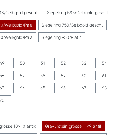
uswählen
33/Gelbgold geschl.
Siegelring 585/Gelbgold geschl.
90/Weißgold/Pala
Siegelring 750/Gelbgold geschl.
60/Weißgold/Pala
Siegelring 950/Platin
swählen
49
50
51
52
53
54
56
57
58
59
60
61
63
64
65
66
67
68
70
swählen
grösse 10x10 antik
Gravurstein grösse 11x9 antik