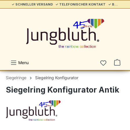
✓ SCHNELLER VERSAND ✓ TELEFONISCHER KONTAKT ✓ BELIEBT & ETABLIERT ✓ SERVICE/HILFE
alt springen
Menu
Siegelringe
Siegelring Konfigurator
Siegelring Konfigurator Antik