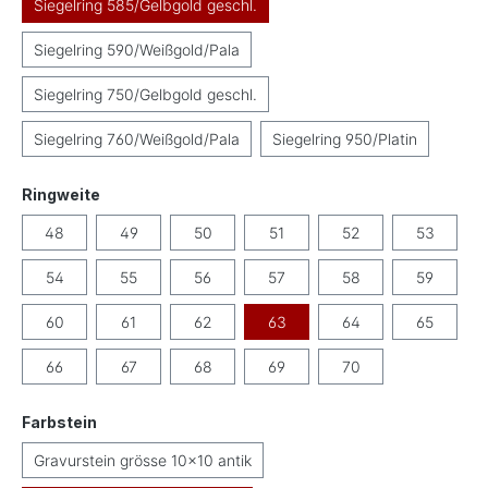
Siegelring 585/Gelbgold geschl.
Siegelring 590/Weißgold/Pala
Siegelring 750/Gelbgold geschl.
Siegelring 760/Weißgold/Pala
Siegelring 950/Platin
auswählen
Ringweite
48
49
50
51
52
53
54
55
56
57
58
59
60
61
62
63
64
65
66
67
68
69
70
auswählen
Farbstein
Gravurstein grösse 10x10 antik