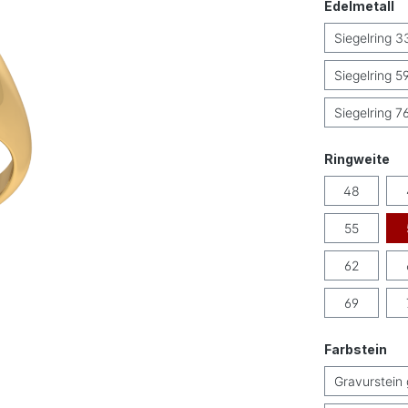
a
Edelmetall
Siegelring 3
Siegelring 5
Siegelring 7
au
Ringweite
48
55
62
69
au
Farbstein
Gravurstein 