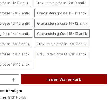
grösse 11x11 antik
Gravurstein grösse 12x10 antik
grösse 12x12 antik
Gravurstein grösse 13x11 antik
grösse 13x13 antik
Gravurstein grösse 14x12 antik
grösse 14x14 antik
Gravurstein grösse 15x13 antik
grösse 15x15 antik
Gravurstein grösse 16x12 antik
grösse 16x14 antik
Gravurstein grösse 17x15 antik
grösse 18x16 antik
 Anzahl: Gib den gewünschten Wert ein 
In den Warenkorb
ttel hinzufügen
mer:
81311-5-55