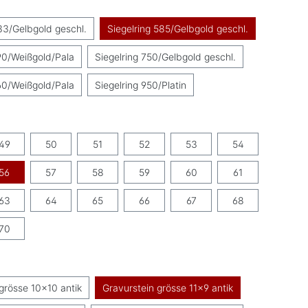
uswählen
33/Gelbgold geschl.
Siegelring 585/Gelbgold geschl.
90/Weißgold/Pala
Siegelring 750/Gelbgold geschl.
60/Weißgold/Pala
Siegelring 950/Platin
swählen
49
50
51
52
53
54
56
57
58
59
60
61
63
64
65
66
67
68
70
swählen
grösse 10x10 antik
Gravurstein grösse 11x9 antik