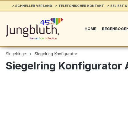
springen
✓ SCHNELLER VERSAND ✓ TELEFONISCHER KONTAKT ✓ BELIEBT & 
Zur Hauptnavigation springen
HOME
REGENBOGE
Siegelringe
Siegelring Konfigurator
Siegelring Konfigurator 
Bildergalerie überspringen