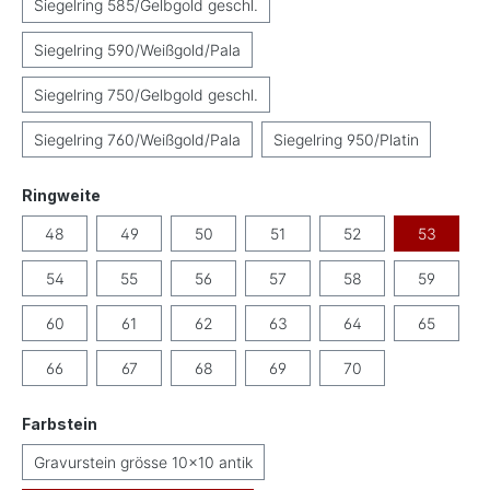
Siegelring 585/Gelbgold geschl.
Siegelring 590/Weißgold/Pala
Siegelring 750/Gelbgold geschl.
Siegelring 760/Weißgold/Pala
Siegelring 950/Platin
auswählen
Ringweite
48
49
50
51
52
53
54
55
56
57
58
59
60
61
62
63
64
65
66
67
68
69
70
auswählen
Farbstein
Gravurstein grösse 10x10 antik