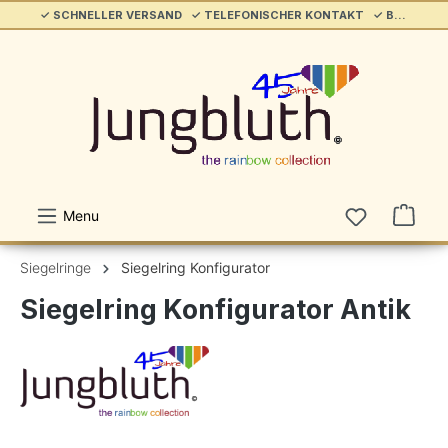
✓ SCHNELLER VERSAND ✓ TELEFONISCHER KONTAKT ✓ BELIEBT & ETABLIERT ✓ SERVICE/HILFE
alt springen
Menu
Siegelringe
Siegelring Konfigurator
Siegelring Konfigurator Antik