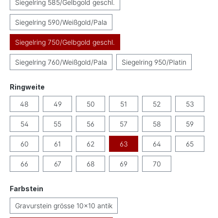
Siegelring 585/Gelbgold geschl.
Siegelring 590/Weißgold/Pala
Siegelring 750/Gelbgold geschl.
Siegelring 760/Weißgold/Pala
Siegelring 950/Platin
auswählen
Ringweite
48
49
50
51
52
53
54
55
56
57
58
59
60
61
62
63
64
65
66
67
68
69
70
auswählen
Farbstein
Gravurstein grösse 10x10 antik