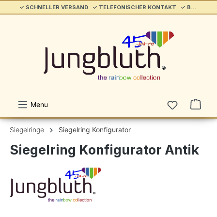
✓ SCHNELLER VERSAND ✓ TELEFONISCHER KONTAKT ✓ BELIEBT & ETABLIERT ✓ SERVICE/HILFE
alt springen
Menu
Siegelringe
Siegelring Konfigurator
Siegelring Konfigurator Antik