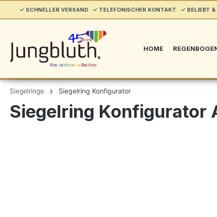
springen
✓ SCHNELLER VERSAND ✓ TELEFONISCHER KONTAKT ✓ BELIEBT & 
Zur Hauptnavigation springen
HOME
REGENBOGE
Siegelringe
Siegelring Konfigurator
Siegelring Konfigurator 
Bildergalerie überspringen