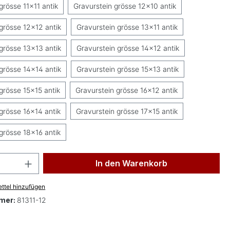
grösse 11x11 antik
Gravurstein grösse 12x10 antik
grösse 12x12 antik
Gravurstein grösse 13x11 antik
grösse 13x13 antik
Gravurstein grösse 14x12 antik
grösse 14x14 antik
Gravurstein grösse 15x13 antik
grösse 15x15 antik
Gravurstein grösse 16x12 antik
grösse 16x14 antik
Gravurstein grösse 17x15 antik
grösse 18x16 antik
 Anzahl: Gib den gewünschten Wert ein 
In den Warenkorb
ttel hinzufügen
mer:
81311-12