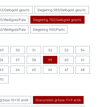
uswählen
33/Gelbgold geschl.
Siegelring 585/Gelbgold geschl.
90/Weißgold/Pala
Siegelring 750/Gelbgold geschl.
60/Weißgold/Pala
Siegelring 950/Platin
swählen
49
50
51
52
53
54
56
57
58
59
60
61
63
64
65
66
67
68
70
swählen
grösse 10x10 antik
Gravurstein grösse 11x9 antik