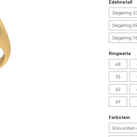
a
Edelmetall
Siegelring 3
Siegelring 5
Siegelring 7
au
Ringweite
48
55
62
69
au
Farbstein
Gravurstein 