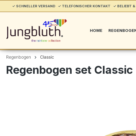
springen
✓ SCHNELLER VERSAND ✓ TELEFONISCHER KONTAKT ✓ BELIEBT & 
Zur Hauptnavigation springen
HOME
REGENBOGE
Regenbogen
Classic
Regenbogen set Classic
Bildergalerie überspringen