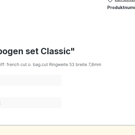
Produktnum
ogen set Classic"
ff: french cut o. bag.cut Ringweite 53 breite 7,8mm
t