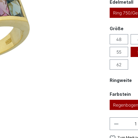
a
Edelmetall
Ring 750/Ge
auswä
Größe
48
55
62
au
Ringweite
au
Farbstein
Regenbogen 
Produkt
Zum Merkze