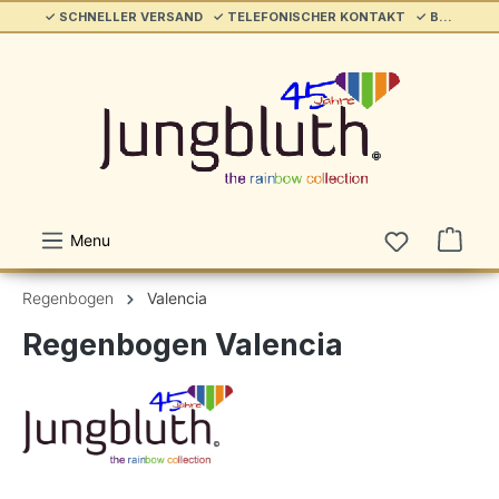
✓ SCHNELLER VERSAND ✓ TELEFONISCHER KONTAKT ✓ BELIEBT & ETABLIERT ✓ SERVICE/HILFE
alt springen
Menu
Regenbogen
Valencia
Regenbogen Valencia