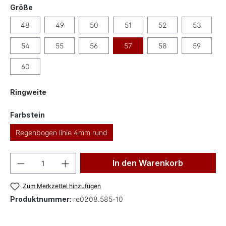
auswählen
Größe
48
49
50
51
52
53
54
55
56
57
58
59
60
auswählen
Ringweite
auswählen
Farbstein
Regenbogen linie 4mm rund
Produkt Anzahl: Gib den gewünschten Wer
In den Warenkorb
Zum Merkzettel hinzufügen
Produktnummer:
re0208.585-10