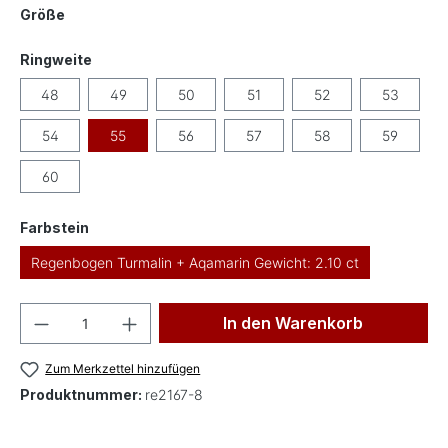
auswählen
Größe
auswählen
Ringweite
48
49
50
51
52
53
54
55
56
57
58
59
60
auswählen
Farbstein
Regenbogen Turmalin + Aqamarin Gewicht: 2.10 ct
Produkt Anzahl: Gib den gewünschten Wer
In den Warenkorb
Zum Merkzettel hinzufügen
Produktnummer:
re2167-8