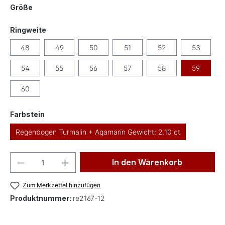
auswählen
Größe
auswählen
Ringweite
48
49
50
51
52
53
54
55
56
57
58
59
60
auswählen
Farbstein
Regenbogen Turmalin + Aqamarin Gewicht: 2.10 ct
Produkt Anzahl: Gib den gewünschten Wer
In den Warenkorb
Zum Merkzettel hinzufügen
Produktnummer:
re2167-12