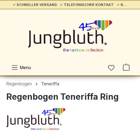
✓ SCHNELLER VERSAND ✓ TELEFONISCHER KONTAKT ✓ BELIEBT & ETABLIERT ✓ SERVICE/HILFE
alt springen
Menu
Regenbogen
Teneriffa
Regenbogen Teneriffa Ring