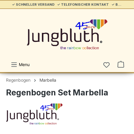
✓ SCHNELLER VERSAND ✓ TELEFONISCHER KONTAKT ✓ BELIEBT & ETABLIERT ✓ SERVICE/HILFE
alt springen
Menu
Regenbogen
Marbella
Regenbogen Set Marbella