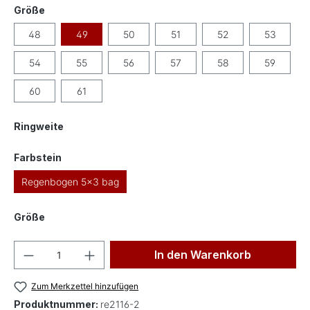
auswählen
Größe
48
49
50
51
52
53
54
55
56
57
58
59
60
61
auswählen
Ringweite
auswählen
Farbstein
Regenbogen 5x3 bag
auswählen
Größe
Produkt Anzahl: Gib den gewünschten Wer
In den Warenkorb
Zum Merkzettel hinzufügen
Produktnummer:
re2116-2