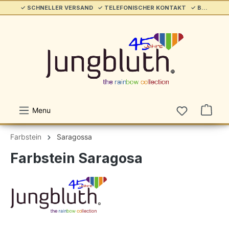
✓ SCHNELLER VERSAND ✓ TELEFONISCHER KONTAKT ✓ BELIEBT & ETABLIERT ✓ SERVICE/HILFE
alt springen
Menu
Farbstein
Saragossa
Farbstein Saragosa