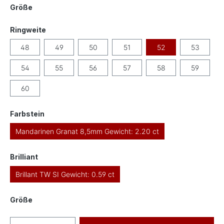
auswählen
Größe
auswählen
Ringweite
48
49
50
51
52
53
54
55
56
57
58
59
60
auswählen
Farbstein
Mandarinen Granat 8,5mm Gewicht: 2.20 ct
auswählen
Brilliant
Brillant TW SI Gewicht: 0.59 ct
auswählen
Größe